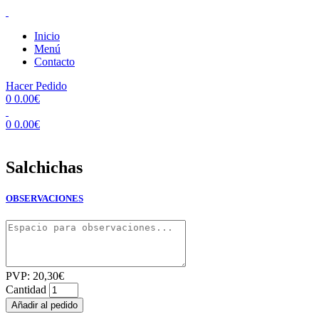
Inicio
Menú
Contacto
Hacer Pedido
0
0.00
€
0
0.00
€
Salchichas
OBSERVACIONES
PVP:
20,30
€
Cantidad