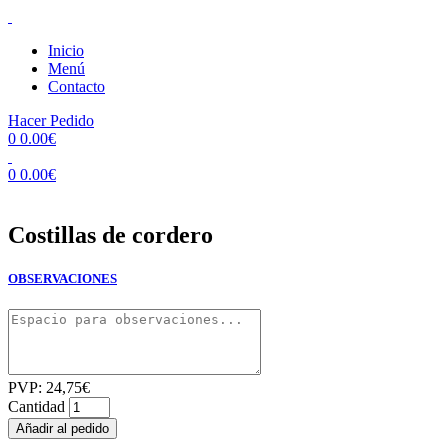
Inicio
Menú
Contacto
Hacer Pedido
0
0.00
€
0
0.00
€
Costillas de cordero
OBSERVACIONES
PVP:
24,75
€
Cantidad