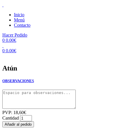
Inicio
Menú
Contacto
Hacer Pedido
0
0.00
€
0
0.00
€
Atún
OBSERVACIONES
PVP:
18,60
€
Cantidad