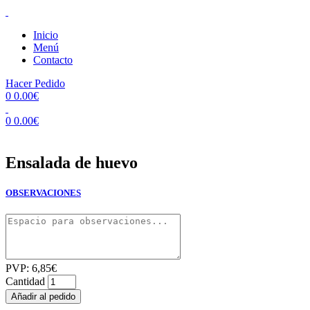
Inicio
Menú
Contacto
Hacer Pedido
0
0.00
€
0
0.00
€
Ensalada de huevo
OBSERVACIONES
PVP:
6,85
€
Cantidad